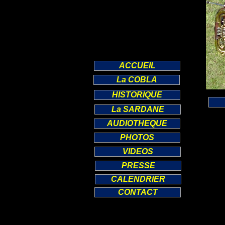
ACCUEIL
La COBLA
HISTORIQUE
La SARDANE
AUDIOTHEQUE
PHOTOS
VIDEOS
PRESSE
CALENDRIER
CONTACT