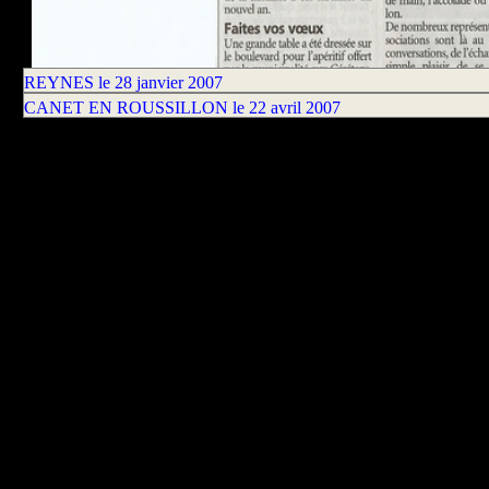
REYNES le 28 janvier 2007
CANET EN ROUSSILLON le 22 avril 2007